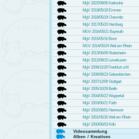
MgV 2022/08/06 Karlsruhe
MgV 2019/05/18 Emmen
MgV 2018/05/19 Chemnitz
MgV 2017/05/20 Hamburg
MGV 2016/05/21 Bayreuth
MgV 2015/05/16 Bonn
MGV 2014/05/24 Weil am Rhein
MgV 2013/06/08 Rüdesheim
MgV 2012/09/15 Leverkusen
MgV 2009/11/28 Frankfurt a.M.
MgV 2008/08/23 Gelsenkirchen
MgV 2007/12/08 Stuttgart
MgV 2005/10/29 Berlin
MgV 2004/05/22 Wuppertal
MgV 2003/06/21 Fürth
MgV 2002/06/01 Hannover
MgV 2001/05/26 Weil am Rhein
MgV 2000/06/03 Köln
Videosammlung
Alben / Kreatives