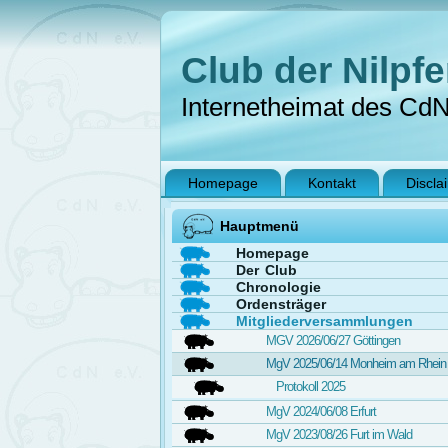
Club der Nilpfe
Internetheimat des Cd
Homepage
Kontakt
Discla
Hauptmenü
Homepage
Der Club
Chronologie
Ordensträger
Mitgliederversammlungen
MGV 2026/06/27 Göttingen
MgV 2025/06/14 Monheim am Rhein
Protokoll 2025
MgV 2024/06/08 Erfurt
MgV 2023/08/26 Furt im Wald