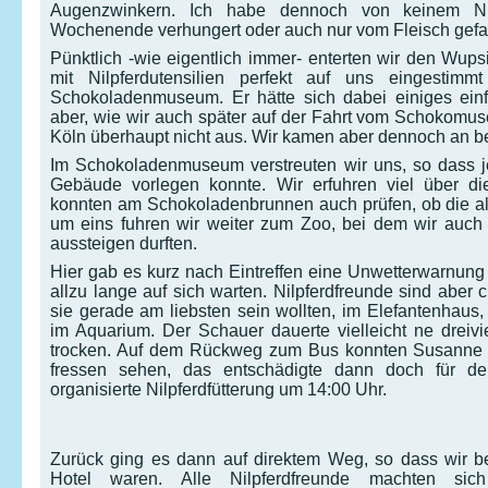
Augenzwinkern. Ich habe dennoch von keinem Nil
Wochenende verhungert oder auch nur vom Fleisch gefa
Pünktlich -wie eigentlich immer- enterten wir den Wup
mit Nilpferdutensilien perfekt auf uns eingestim
Schokoladenmuseum. Er hätte sich dabei einiges ein
aber, wie wir auch später auf der Fahrt vom Schokomus
Köln überhaupt nicht aus. Wir kamen aber dennoch an be
Im Schokoladenmuseum verstreuten wir uns, so dass 
Gebäude vorlegen konnte. Wir erfuhren viel über d
konnten am Schokoladenbrunnen auch prüfen, ob die all
um eins fuhren wir weiter zum Zoo, bei dem wir auch 
aussteigen durften.
Hier gab es kurz nach Eintreffen eine Unwetterwarnung
allzu lange auf sich warten. Nilpferdfreunde sind aber c
sie gerade am liebsten sein wollten, im Elefantenhaus
im Aquarium. Der Schauer dauerte vielleicht ne dreiv
trocken. Auf dem Rückweg zum Bus konnten Susanne u
fressen sehen, das entschädigte dann doch für 
organisierte Nilpferdfütterung um 14:00 Uhr.
Zurück ging es dann auf direktem Weg, so dass wir be
Hotel waren. Alle Nilpferdfreunde machten si