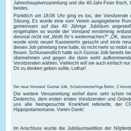
Jahreshauptversammlung und die 40-Jahr-Feier frisch, te
beides.
Pünktlich um 18:06 Uhr ging es los, der Vorsitzende 
Sitzung. Es wurde eine vom Verein ausgegebene Rund
gemeinsam auf das 40 Jährige Jubiläum angestoß
eingehalten so wurde der Vorstand einstimmig entlast
diesmal nicht mit „Wollt Ihr’s weitermachen?“ „OK, dann
wurde ein/e neue/r Kassierer/in gesucht und ein/e neue/
diesen Job jahrelang inne hatte, ist nicht mehr so mobil
freuen. Schlussendlich hatte sich Gunnar Jolk bereits be
übernehmen und gegen die dann wohl aufkommende 
Vorsitzenden wählen. Vielleicht will sie auch einfach n
Dir zu denken geben sollte, Lothar!
Der neue Vorstand: Gunnar Jolk, Schatzmeister/Inga Behm, 2.Vorsitz
Die weitere Versammlung verlief dann sehr schön m
Dederichs, dem ersten ersten Vorsitzenden und Gründ
uns alle heimgesuchte Krankheit referierte, der C
Hippopotamomanie. Vielen Dank!
Im Anschluss wurde die Jubiläumsedition der Nilpferdn