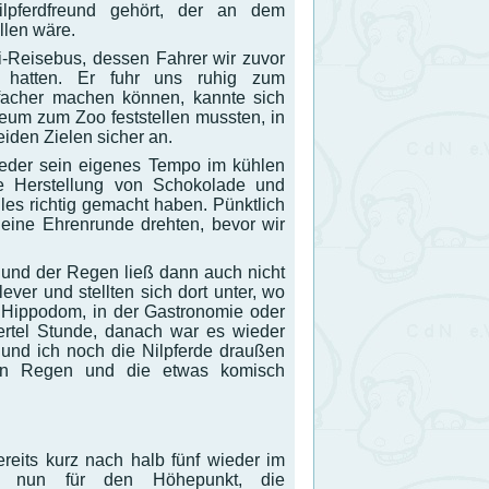
pferdfreund gehört, der an dem
llen wäre.
si-Reisebus, dessen Fahrer wir zuvor
mt hatten. Er fuhr uns ruhig zum
facher machen können, kannte sich
eum zum Zoo feststellen mussten, in
iden Zielen sicher an.
jeder sein eigenes Tempo im kühlen
ie Herstellung von Schokolade und
es richtig gemacht haben. Pünktlich
eine Ehrenrunde drehten, bevor wir
 und der Regen ließ dann auch nicht
lever und stellten sich dort unter, wo
, Hippodom, in der Gastronomie oder
iertel Stunde, danach war es wieder
nd ich noch die Nilpferde draußen
den Regen und die etwas komisch
reits kurz nach halb fünf wieder im
ch nun für den Höhepunkt, die