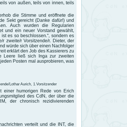
ils von außen, teils von innen, teils
erhob die Stimme und eröffnete die
e Sekt gereicht (Danke dafür!) und
en. Auch wurden die Regularien
et und ein neuer Vorstand gewählt,
 ist es so beschlossen.“, sondern es
r zweite/r Vorsitzende/r. Dieter, der
 und würde sich über einen Nachfolger
reit erklärt den Job des Kassierers zu
Leere ließ sich Inga zur zweiten
ur jeden Posten mal ausprobieren, was
ende/Lothar Aurich, 1.Vorsitzender
it einer humorigen Rede von Erich
ungsmitglied des CdN, der über die
RM, der chronisch rezidivierenden
achrichten verteilt und die INT, die