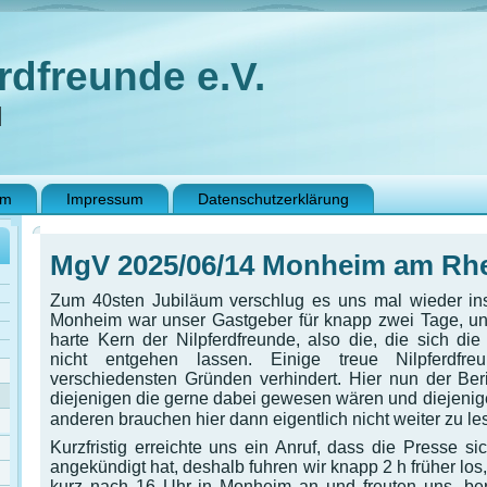
rdfreunde e.V.
N
im
Impressum
Datenschutzerklärung
MgV 2025/06/14 Monheim am Rh
Zum 40sten Jubiläum verschlug es uns mal wieder in
Monheim war unser Gastgeber für knapp zwei Tage, und 
harte Kern der Nilpferdfreunde, also die, die sich di
nicht entgehen lassen. Einige treue Nilpferdfr
verschiedensten Gründen verhindert. Hier nun der Beri
diejenigen die gerne dabei gewesen wären und diejenigen,
anderen brauchen hier dann eigentlich nicht weiter zu le
Kurzfristig erreichte uns ein Anruf, dass die Presse si
angekündigt hat, deshalb fuhren wir knapp 2 h früher los
kurz nach 16 Uhr in Monheim an und freuten uns, bere