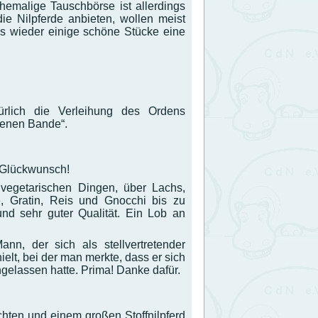
ehemalige Tauschbörse ist allerdings
e Nilpferde anbieten, wollen meist
ls wieder einige schöne Stücke eine
rlich die Verleihung des Ordens
denen Bande“.
n Glückwunsch!
vegetarischen Dingen, über Lachs,
, Gratin, Reis und Gnocchi bis zu
nd sehr guter Qualität. Ein Lob an
n, der sich als stellvertretender
ielt, bei der man merkte, dass er sich
gelassen hatte. Prima! Danke dafür.
chten und einem großen Stoffnilpferd