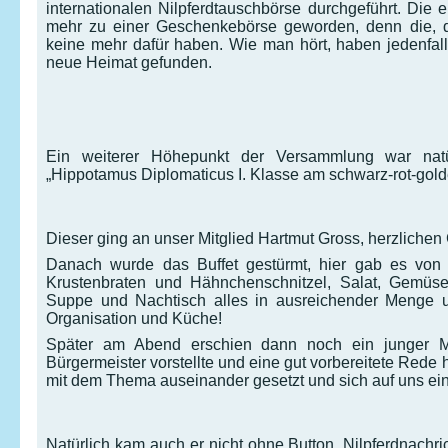
internationalen Nilpferdtauschbörse durchgeführt. Die 
mehr zu einer Geschenkebörse geworden, denn die, di
keine mehr dafür haben. Wie man hört, haben jedenfal
neue Heimat gefunden.
Ein weiterer Höhepunkt der Versammlung war natü
„Hippotamus Diplomaticus I. Klasse am schwarz-rot-gol
Dieser ging an unser Mitglied Hartmut Gross, herzliche
Danach wurde das Buffet gestürmt, hier gab es von 
Krustenbraten und Hähnchenschnitzel, Salat, Gemüse
Suppe und Nachtisch alles in ausreichender Menge u
Organisation und Küche!
Später am Abend erschien dann noch ein junger Man
Bürgermeister vorstellte und eine gut vorbereitete Rede h
mit dem Thema auseinander gesetzt und sich auf uns ein
Natürlich kam auch er nicht ohne Button, Nilpferdnachri