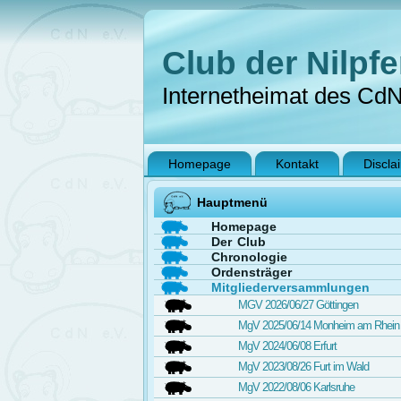
Club der Nilpfe
Internetheimat des Cd
Homepage
Kontakt
Discla
Hauptmenü
Homepage
Der Club
Chronologie
Ordensträger
Mitgliederversammlungen
MGV 2026/06/27 Göttingen
MgV 2025/06/14 Monheim am Rhein
MgV 2024/06/08 Erfurt
MgV 2023/08/26 Furt im Wald
MgV 2022/08/06 Karlsruhe