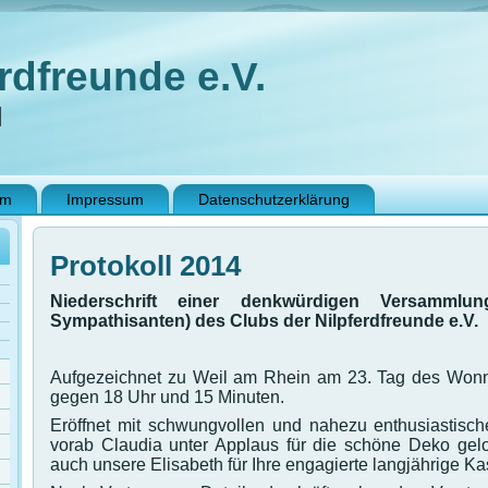
rdfreunde e.V.
N
im
Impressum
Datenschutzerklärung
Protokoll 2014
Niederschrift einer denkwürdigen Versammlun
Sympathisanten) des Clubs der Nilpferdfreunde e.V.
Aufgezeichnet zu Weil am Rhein am 23. Tag des Won
gegen 18 Uhr und 15 Minuten.
Eröffnet mit schwungvollen und nahezu enthusiastisc
vorab Claudia unter Applaus für die schöne Deko gelo
auch unsere Elisabeth für Ihre engagierte langjährige K