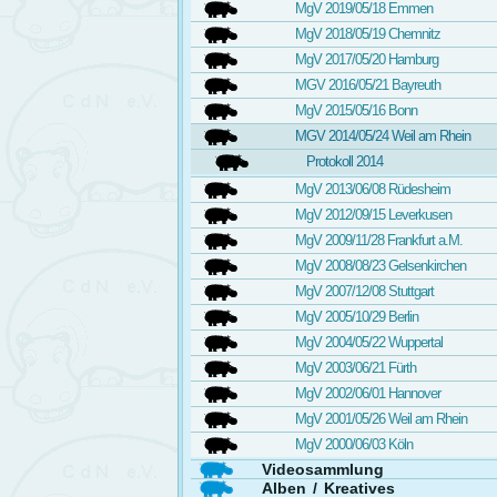
MgV 2019/05/18 Emmen
MgV 2018/05/19 Chemnitz
MgV 2017/05/20 Hamburg
MGV 2016/05/21 Bayreuth
MgV 2015/05/16 Bonn
MGV 2014/05/24 Weil am Rhein
Protokoll 2014
MgV 2013/06/08 Rüdesheim
MgV 2012/09/15 Leverkusen
MgV 2009/11/28 Frankfurt a.M.
MgV 2008/08/23 Gelsenkirchen
MgV 2007/12/08 Stuttgart
MgV 2005/10/29 Berlin
MgV 2004/05/22 Wuppertal
MgV 2003/06/21 Fürth
MgV 2002/06/01 Hannover
MgV 2001/05/26 Weil am Rhein
MgV 2000/06/03 Köln
Videosammlung
Alben / Kreatives