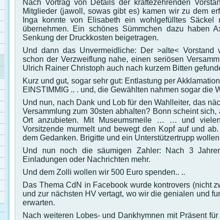
Nach Vortrag von Details der kräftezehrenden Vorst
Mitglieder (jawoll, sowas gibt es) kamen wir zu dem e
Inga konnte von Elisabeth ein wohlgefülltes Säckel 
übernehmen. Ein schönes Sümmchen dazu haben Ax
Senkung der Druckkosten beigetragen.
Und dann das Unvermeidliche: Der >alte< Vorstand w
schon der Verzweiflung nahe, einen seriösen Versamml
Ulrich Rainer Christoph auch nach kurzem Bitten gefun
Kurz und gut, sogar sehr gut: Entlastung per Akklamat
EINSTIMMIG .. . und, die Gewählten nahmen sogar die W
Und nun, nach Dank und Lob für den Wahlleiter, das nä
Versammlung zum 30sten abhalten? Bonn scheint sich, 
Ort anzubieten. Mit Museumsmeile … … und vielen 
Vorsitzende murmelt und bewegt den Kopf auf und ab.
dem Gedanken. Brigitte und ein Unterstützertrupp woll
Und nun noch die säumigen Zahler: Nach 3 Jahren A
Einladungen oder Nachrichten mehr.
Und dem Zolli wollen wir 500 Euro spenden.. ..
Das Thema CdN in Facebook wurde kontrovers (nicht zw
und zur nächsten HV vertagt, wo wir die genialen und f
erwarten.
Nach weiteren Lobes- und Dankhymnen mit Präsent für 