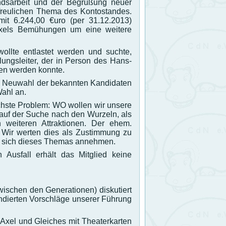
andsarbeit und der Begrüßung neuer
rfreulichen Thema des Kontostandes.
mit 6.244,00 €uro (per 31.12.2013)
els Bemühungen um eine weitere
ollte entlastet werden und suchte,
ungsleiter, der in Person des Hans-
den werden konnte.
ion Neuwahl der bekannten Kandidaten
ahl an.
chste Problem: WO wollen wir unsere
auf der Suche nach den Wurzeln, als
weiteren Attraktionen. Der ehem.
 Wir werten dies als Zustimmung zu
en sich dieses Themas annehmen.
usfall erhält das Mitglied keine
ischen den Generationen) diskutiert
undierten Vorschläge unserer Führung
Axel und Gleiches mit Theaterkarten