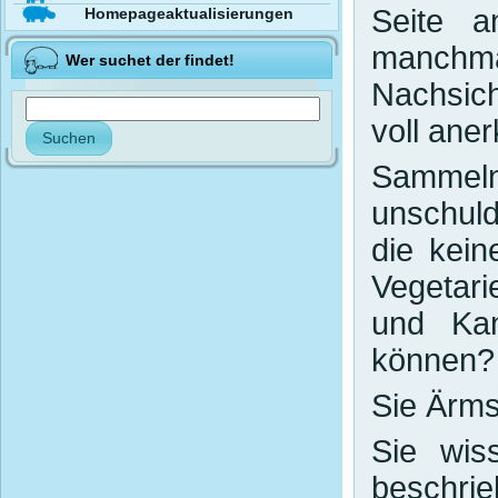
Seite an
Homepageaktualisierungen
manchm
Wer suchet der findet!
Nachsich
voll ane
Sammeln 
unschuld
die kein
Vegetar
und Kan
können?
Sie Ärmst
Sie wis
beschrie