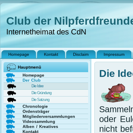
Club der Nilpferdfreunde
Internetheimat des CdN
Homepage
Kontakt
Disclaim
Impressum
Hauptmenü
Die Ide
Homepage
Der Club
Die Idee
Die Gründung
Die Satzung
Chronologie
Sammeln 
Ordensträger
Mitgliederversammlungen
oder Eu
Videosammlung
Alben / Kreatives
nicht be
Kontakt