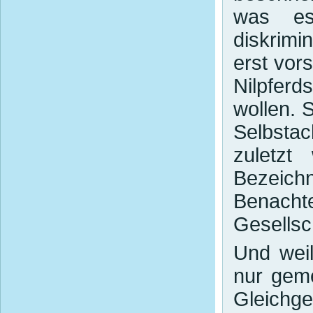
was es
diskrimi
erst vor
Nilpfer
wollen. 
Selbstac
zuletzt
Bezeich
Benachte
Gesellsc
Und wei
nur geme
Gleich