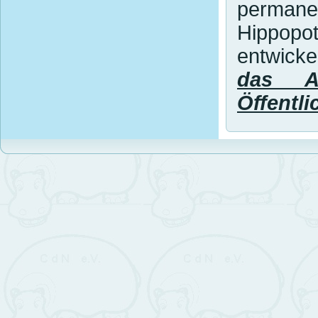
perma
Hippopo
entwicke
das A
Öffentli