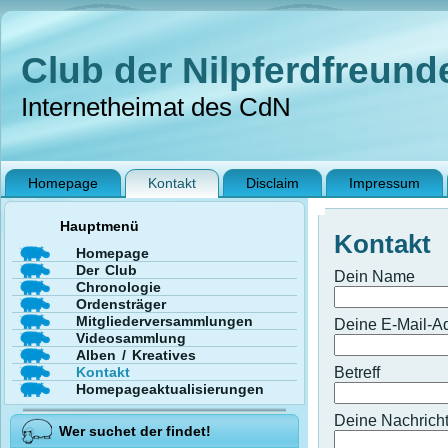
Club der Nilpferdfreunde
Internetheimat des CdN
Homepage
Kontakt
Disclaim
Impressum
Hauptmenü
Kontakt
Homepage
Der Club
Dein Name
Chronologie
Ordensträger
Mitgliederversammlungen
Deine E-Mail-A
Videosammlung
Alben / Kreatives
Kontakt
Betreff
Homepageaktualisierungen
Deine Nachricht
Wer suchet der findet!