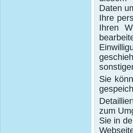
Daten u
Ihre pe
Ihren W
bearbei
Einwill
geschi
sonstige
Sie könn
gespeich
Detaill
zum Umg
Sie in d
Webseite