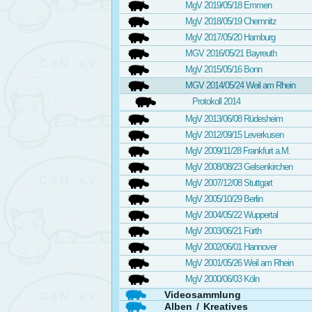
MgV 2019/05/18 Emmen
MgV 2018/05/19 Chemnitz
MgV 2017/05/20 Hamburg
MGV 2016/05/21 Bayreuth
MgV 2015/05/16 Bonn
MGV 2014/05/24 Weil am Rhein
Protokoll 2014
MgV 2013/06/08 Rüdesheim
MgV 2012/09/15 Leverkusen
MgV 2009/11/28 Frankfurt a.M.
MgV 2008/08/23 Gelsenkirchen
MgV 2007/12/08 Stuttgart
MgV 2005/10/29 Berlin
MgV 2004/05/22 Wuppertal
MgV 2003/06/21 Fürth
MgV 2002/06/01 Hannover
MgV 2001/05/26 Weil am Rhein
MgV 2000/06/03 Köln
Videosammlung
Alben / Kreatives