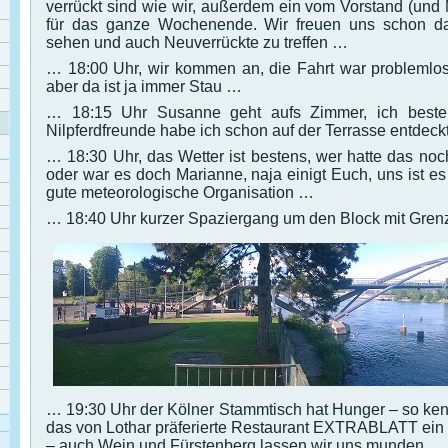
verrückt sind wie wir, außerdem ein vom Vorstand (un
für das ganze Wochenende. Wir freuen uns schon da
sehen und auch Neuverrückte zu treffen …
… 18:00 Uhr, wir kommen an, die Fahrt war problemlos
aber da ist ja immer Stau …
… 18:15 Uhr Susanne geht aufs Zimmer, ich bestel
Nilpferdfreunde habe ich schon auf der Terrasse entdeck
… 18:30 Uhr, das Wetter ist bestens, wer hatte das noch
oder war es doch Marianne, naja einigt Euch, uns ist es
gute meteorologische Organisation …
… 18:40 Uhr kurzer Spaziergang um den Block mit Gren
… 19:30 Uhr der Kölner Stammtisch hat Hunger – so kenn
das von Lothar präferierte Restaurant EXTRABLATT ein
– auch Wein und Fürstenberg lassen wir uns munden …