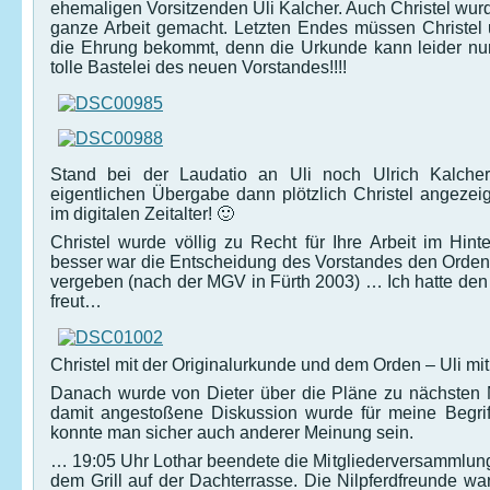
ehemaligen Vorsitzenden Uli Kalcher. Auch Christel wurde
ganze Arbeit gemacht. Letzten Endes müssen Christel 
die Ehrung bekommt, denn die Urkunde kann leider nur
tolle Bastelei des neuen Vorstandes!!!!
Stand bei der Laudatio an Uli noch Ulrich Kalche
eigentlichen Übergabe dann plötzlich Christel angezei
im digitalen Zeitalter! 🙂
Christel wurde völlig zu Recht für Ihre Arbeit im Hi
besser war die Entscheidung des Vorstandes den Orden 
vergeben (nach der MGV in Fürth 2003) … Ich hatte den 
freut…
Christel mit der Originalurkunde und dem Orden – Uli mit
Danach wurde von Dieter über die Pläne zu nächsten M
damit angestoßene Diskussion wurde für meine Begrif
konnte man sicher auch anderer Meinung sein.
… 19:05 Uhr Lothar beendete die Mitgliederversammlung
dem Grill auf der Dachterrasse. Die Nilpferdfreunde w