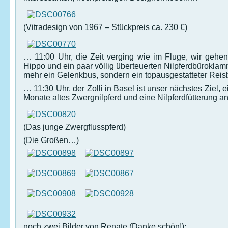
(Vitradesign von 1967 – Stückpreis ca. 230 €)
… 11:00 Uhr, die Zeit verging wie im Fluge, wir geh
Hippo und ein paar völlig überteuerten Nilpferdbüroklam
mehr ein Gelenkbus, sondern ein topausgestatteter Reis
… 11:30 Uhr, der Zolli in Basel ist unser nächstes Ziel,
Monate altes Zwergnilpferd und eine Nilpferdfütterung 
(Das junge Zwergflusspferd)
(Die Großen…)
noch zwei Bilder von Renate (Danke schön!):